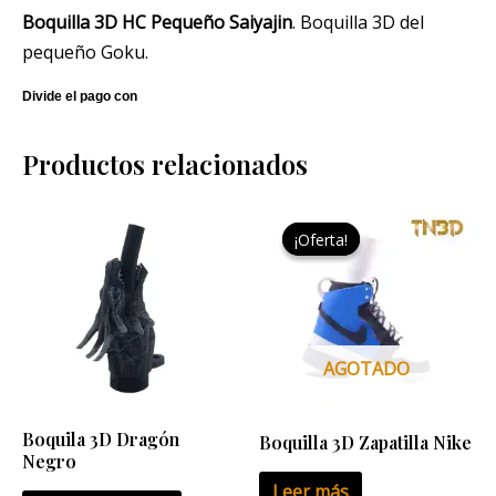
Boquilla 3D HC Pequeño Saiyajin
. Boquilla 3D del
pequeño Goku.
Productos relacionados
El
El
precio
precio
¡Oferta!
¡Oferta!
original
actual
era:
es:
9,95 €.
7,50 €.
AGOTADO
Boquila 3D Dragón
Boquilla 3D Zapatilla Nike
Negro
Leer más