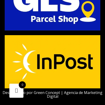
m
0
Desarrollado por
Green Concept | Agencia de Marketing
Digital