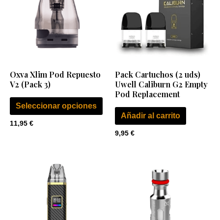
tiene
múltiples
variantes.
Las
opciones
se
Oxva Xlim Pod Repuesto
Pack Cartuchos (2 uds)
pueden
V2 (Pack 3)
Uwell Caliburn G2 Empty
elegir
Pod Replacement
en
Seleccionar opciones
Añadir al carrito
la
11,95
€
página
9,95
€
de
producto
Rango
Este
de
producto
precios:
desde
tiene
29,99 €
múltiples
hasta
30,00 €
variantes.