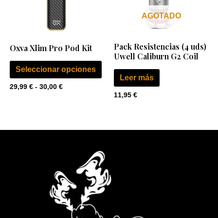
Las
AGOTADO
opciones
se
Pack Resistencias (4 uds)
Oxva Xlim Pro Pod Kit
pueden
Uwell Caliburn G2 Coil
elegir
Seleccionar opciones
en
Leer más
29,99
€
-
30,00
€
la
11,95
€
página
de
producto