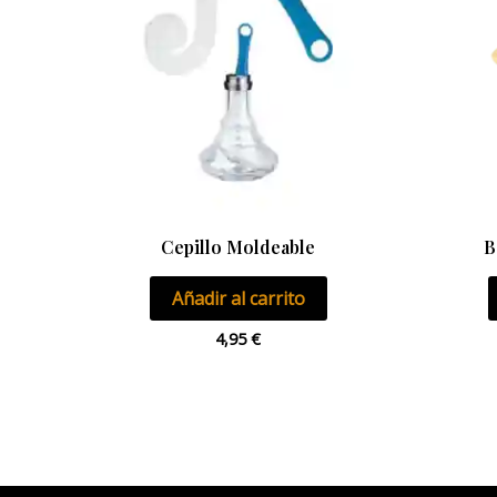
Cepillo Moldeable
B
Añadir al carrito
4,95
€