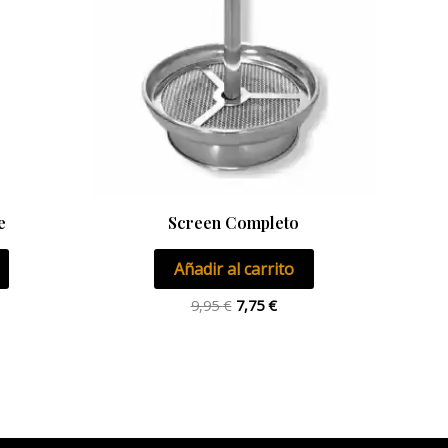
e
Screen Completo
Añadir al carrito
9,95
€
7,75
€