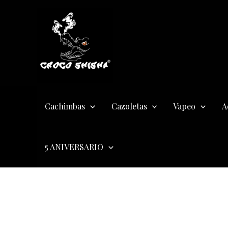
Ir
Instagram
Twitter
Facebook
al
contenido
Cachimbas
Cazoletas
Vapeo
A
5 ANIVERSARIO