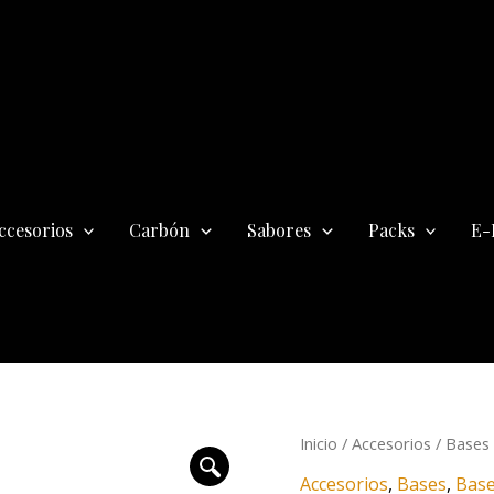
ccesorios
Carbón
Sabores
Packs
E-
Base
Inicio
/
Accesorios
/
Bases
Oduman
Accesorios
,
Bases
,
Bas