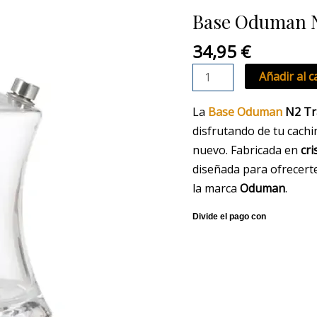
N2
Base Oduman N
Travel
cantidad
34,95
€
Añadir al c
La
Base Oduman
N2 Tr
disfrutando de tu cach
nuevo. Fabricada en
cri
diseñada para ofrecert
la marca
Oduman
.