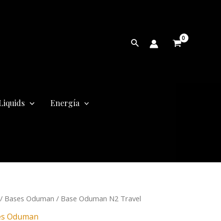
Buscar
Liquids
Energía
/
Bases Oduman
/ Base Oduman N2 Travel
es Oduman