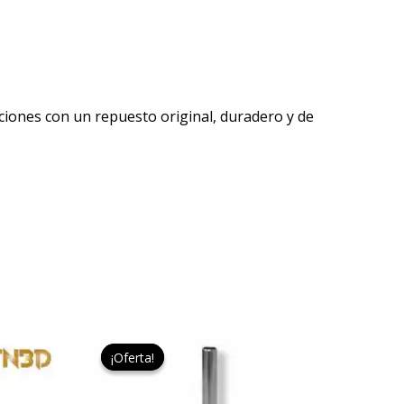
iones con un repuesto original, duradero y de
El
El
precio
precio
¡Oferta!
¡Oferta!
original
actual
era:
es:
9,95 €.
7,75 €.