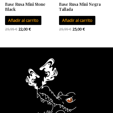
Base Rusa Mini Stone
Base Rusa Mini Negra
Black
Tallada
Añadir al carrito
Añadir al carrito
29,95
€
22,00
€
29,99
€
25,00
€