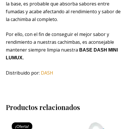
la base, es probable que absorba sabores entre
fumadas y acabe afectando al rendimiento y sabor de
la cachimba al completo.
Por ello, con el fin de conseguir el mejor sabor y
rendimiento a nuestras cachimbas, es aconsejable
mantener siempre limpia nuestra
BASE DASH MINI
LUMUX.
Distribuido por:
DASH
Productos relacionados
El
El
Este
precio
precio
¡Oferta!
¡Oferta!
producto