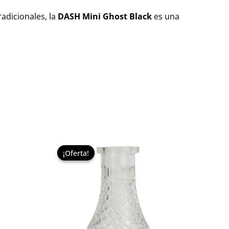
radicionales, la
DASH Mini Ghost Black
es una
El
El
precio
precio
¡Oferta!
¡Oferta!
original
actual
era:
es:
29,95 €.
22,00 €.