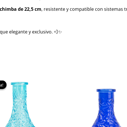
achimba de 22,5 cm
, resistente y compatible con sistemas t
oque elegante y exclusivo. 💨✨
El
El
precio
precio
a!
a!
original
actual
era:
es:
44,95 €.
40,00 €.