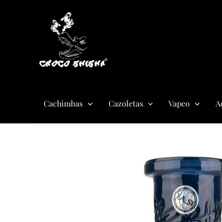
Ir
al
contenido
Cachimbas
Cazoletas
Vapeo
A