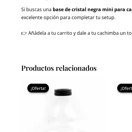
Si buscas una
base de cristal negra mini para c
excelente opción para completar tu setup.
👉 Añádela a tu carrito y dale a tu cachimba un t
Productos relacionados
El
El
precio
precio
¡Oferta!
¡Oferta!
¡Ofert
¡Ofert
original
actual
era:
es:
34,95 €.
30,00 €.