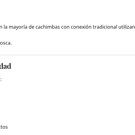
n la mayoría de cachimbas con conexión tradicional utiliz
osca.
idad
:
ctos