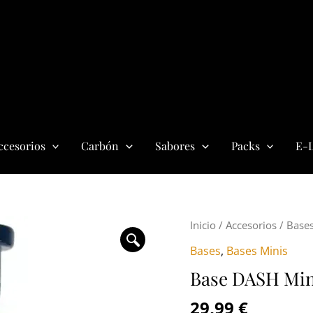
ccesorios
Carbón
Sabores
Packs
E-L
Base
Inicio
/
Accesorios
/
Base
DASH
Bases
,
Bases Minis
Mini
Base DASH Min
Ghost
Black
29,99
€