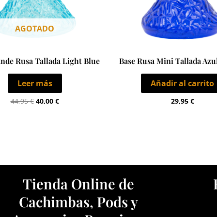
AGOTADO
nde Rusa Tallada Light Blue
Base Rusa Mini Tallada Azu
Leer más
Añadir al carrito
44,95
€
40,00
€
29,95
€
Tienda Online de
Cachimbas, Pods y