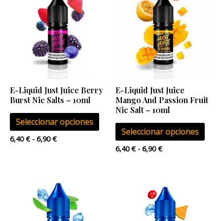
producto
pro
precios:
precios:
desde
desde
tiene
tien
6,40 €
6,40 €
múltiples
múlt
hasta
hasta
6,90 €
6,90 €
variantes.
vari
Las
Las
opciones
opci
se
se
E-Liquid Just Juice Berry
E-Liquid Just Juice
pueden
pue
Burst Nic Salts – 10ml
Mango And Passion Fruit
elegir
eleg
Nic Salt – 10ml
Seleccionar opciones
en
en
Seleccionar opciones
la
la
6,40
€
-
6,90
€
página
pág
6,40
€
-
6,90
€
de
de
producto
pro
Rango
Este
Este
de
producto
pro
precios:
desde
tiene
tien
6,40 €