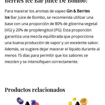
Berries Ice Bar Juice De Bombo?
Para macerar los aromas de vapeo
Gin & Berries
Ice
Bar Juice de Bombo, se recomienda utilizar una
base con una proporción de 80% de glicerina vegetal
(VG) y 20% de propilenglicol (PG). Esta proporción
garantiza una mezcla equilibrada que proporciona
una buena producción de vapor y un excelente sabor.
Además, se sugiere dejar macerar el líquido durante al
menos 15 días para permitir que los sabores se
mezclen y se intensifiquen correctamente.
Productos relacionados
Rango
Rango
Este
Este
de
de