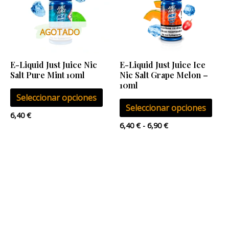
múltiples
múlt
hasta
6,90 €
variantes.
vari
Las
Las
AGOTADO
opciones
opci
se
se
E-Liquid Just Juice Nic
E-Liquid Just Juice Ice
pueden
pue
Salt Pure Mint 10ml
Nic Salt Grape Melon –
elegir
eleg
10ml
Seleccionar opciones
en
en
Seleccionar opciones
la
la
6,40
€
página
pág
6,40
€
-
6,90
€
de
de
producto
pro