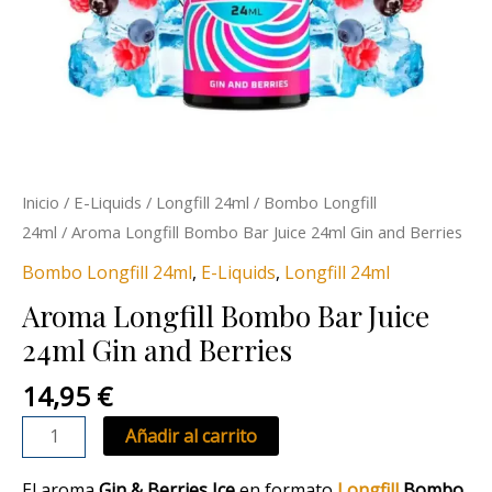
Inicio
/
E-Liquids
/
Longfill 24ml
/
Bombo Longfill
24ml
/ Aroma Longfill Bombo Bar Juice 24ml Gin and Berries
Bombo Longfill 24ml
,
E-Liquids
,
Longfill 24ml
Aroma Longfill Bombo Bar Juice
24ml Gin and Berries
14,95
€
Añadir al carrito
El aroma
Gin & Berries Ice
en formato
Longfill
Bombo