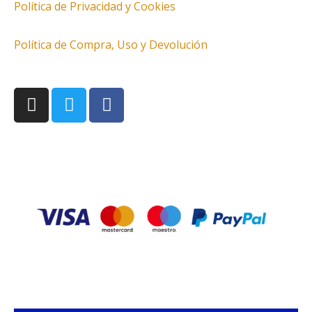
Política de Privacidad y Cookies
Política de Compra, Uso y Devolución
I
T
F
n
w
a
s
i
c
t
t
e
a
t
b
g
e
o
r
r
o
a
k
m