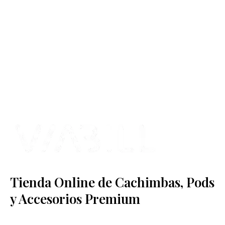
más Somos una tienda física y online especializada en la venta
de cachimbas, pods y accesorios premium.
Contamos con más de 4 años de experiencia en el sector y con
varios negocios adheridos a nuestra área de distribución.
Estamos ubicados en Paseo de Gala, 4, Illescas, 45200, Toledo.
Tienda Online de Cachimbas, Pods
y Accesorios Premium