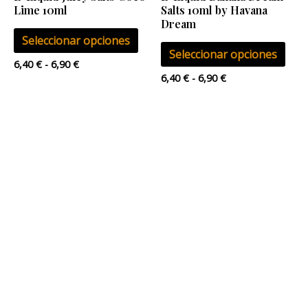
pueden
pue
Lime 10ml
Salts 10ml by Havana
elegir
eleg
Dream
Seleccionar opciones
en
en
Seleccionar opciones
la
la
6,40
€
-
6,90
€
página
pág
6,40
€
-
6,90
€
de
de
producto
pro