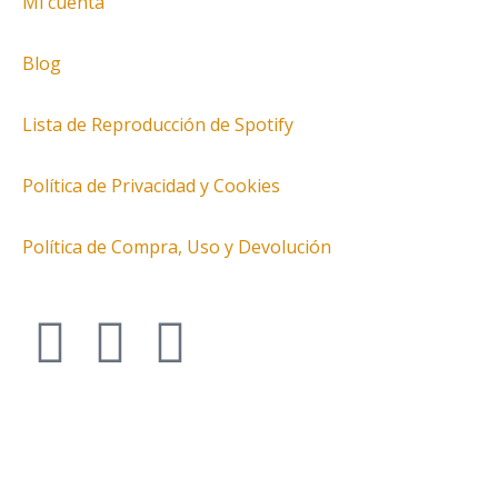
Mi cuenta
Blog
Lista de Reproducción de Spotify
Política de Privacidad y Cookies
Política de Compra, Uso y Devolución
I
T
F
n
w
a
s
i
c