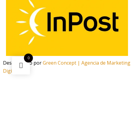
0
Desarrollado por
Green Concept | Agencia de Marketing
Digital
¿Necesitas ayuda?
Escanea el código
Funciona gracias a Green Concept
¡Este
Aroma Cola Lemon Bombo Bar Juice Longfill
10ml/30ml
puede ser tuyo solo por
6,50 €
!
Si tienes alguna duda, pregúntanos.