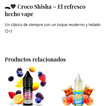
🐊💚 Croco Shisha – El refresco
hecho vape
Un clásico de siempre con un toque moderno y helado
😏💨
Productos relacionados
Rango
Rango
Este
Este
de
de
producto
pro
precios:
precios:
desde
desde
tiene
tien
6,40 €
6,40 €
múltiples
múlt
hasta
hasta
6,90 €
6,90 €
variantes.
vari
Las
Las