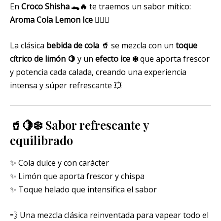
En
Croco Shisha 🐊🔥
te traemos un sabor mítico:
Aroma Cola Lemon Ice
😮‍💨💚
La clásica
bebida de cola 🥤
se mezcla con un
toque
cítrico de limón 🍋
y un
efecto ice ❄️
que aporta frescor
y potencia cada calada, creando una experiencia
intensa y súper refrescante 💥
🥤🍋❄️ Sabor refrescante y
equilibrado
✨ Cola dulce y con carácter
✨ Limón que aporta frescor y chispa
✨ Toque helado que intensifica el sabor
💨 Una mezcla clásica reinventada para vapear todo el