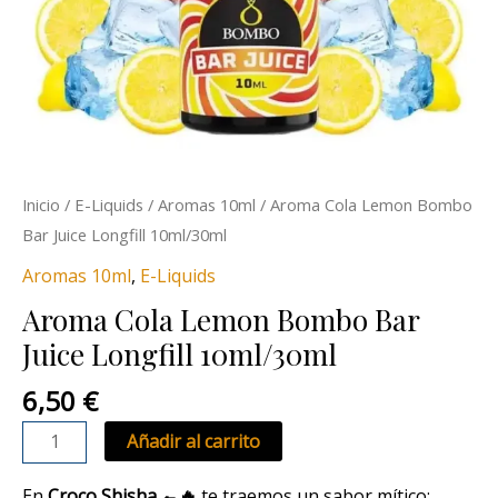
Inicio
/
E-Liquids
/
Aromas 10ml
/ Aroma Cola Lemon Bombo
Bar Juice Longfill 10ml/30ml
Aromas 10ml
,
E-Liquids
Aroma Cola Lemon Bombo Bar
Juice Longfill 10ml/30ml
6,50
€
Añadir al carrito
En
Croco Shisha 🐊🔥
te traemos un sabor mítico: