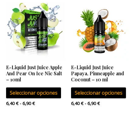
producto
pro
Rango
Rango
Este
Este
de
de
producto
pro
precios:
precios:
desde
desde
tiene
tien
6,40 €
6,40 €
múltiples
múlt
hasta
hasta
6,90 €
6,90 €
variantes.
vari
Las
Las
opciones
opci
se
se
E-Liquid Just Juice Apple
E-Liquid Just Juice
pueden
pue
And Pear On Ice Nic Salt
Papaya, Pinneapple and
elegir
eleg
– 10ml
Coconut – 10 ml
en
en
Seleccionar opciones
Seleccionar opciones
la
la
página
pág
6,40
€
-
6,90
€
6,40
€
-
6,90
€
de
de
producto
pro