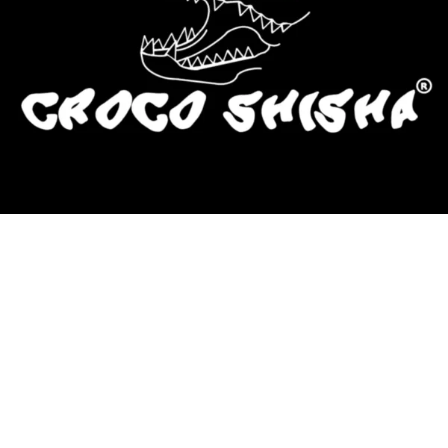
más Somos una tienda física y online especializada en la venta de
cachimbas, pods y accesorios premium.
Contamos con más de 4 años de experiencia en el sector y con varios
negocios adheridos a nuestra área de distribución.
Estamos ubicados en Paseo de Gala, 4, Illescas, 45200, Toledo.