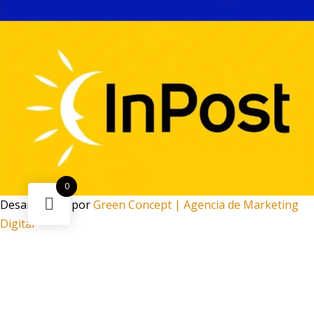
0
Desarrollado por
Green Concept | Agencia de Marketing
Digital
¿Necesitas ayuda?
Escanea el código
Funciona gracias a Green Concept