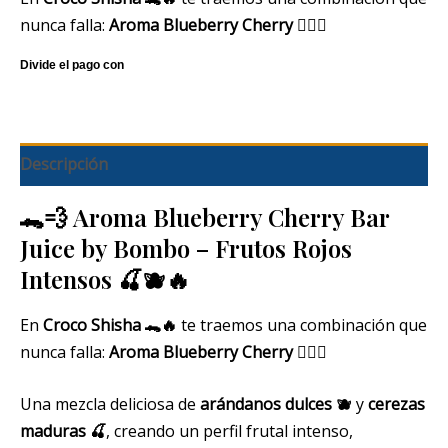
nunca falla:
Aroma Blueberry Cherry
😮‍💨💚
Descripción
🐊💨 Aroma Blueberry Cherry Bar
Juice by Bombo – Frutos Rojos
Intensos 🍒🫐🔥
En
Croco Shisha 🐊🔥
te traemos una combinación que
nunca falla:
Aroma Blueberry Cherry
😮‍💨💚
Una mezcla deliciosa de
arándanos dulces 🫐
y
cerezas
maduras 🍒
, creando un perfil frutal intenso,