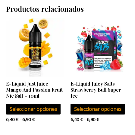
Productos relacionados
Rango
Rango
Este
Este
de
de
producto
pro
precios:
precios:
desde
desde
tiene
tien
6,40 €
6,40 €
múltiples
múlt
hasta
hasta
6,90 €
6,90 €
variantes.
vari
Las
Las
opciones
opci
se
se
E-Liquid Just Juice
E-Liquid Juicy Salts
pueden
pue
Mango And Passion Fruit
Strawberry Bull Super
elegir
eleg
Nic Salt – 10ml
Ice
en
en
Seleccionar opciones
Seleccionar opciones
la
la
página
pág
6,40
€
-
6,90
€
6,40
€
-
6,90
€
de
de