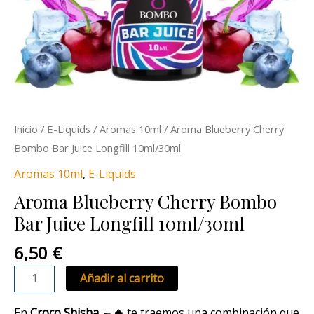
Inicio
/
E-Liquids
/
Aromas 10ml
/ Aroma Blueberry Cherry
Bombo Bar Juice Longfill 10ml/30ml
Aromas 10ml
,
E-Liquids
Aroma Blueberry Cherry Bombo
Bar Juice Longfill 10ml/30ml
6,50
€
Añadir al carrito
En
Croco Shisha 🐊🔥
te traemos una combinación que