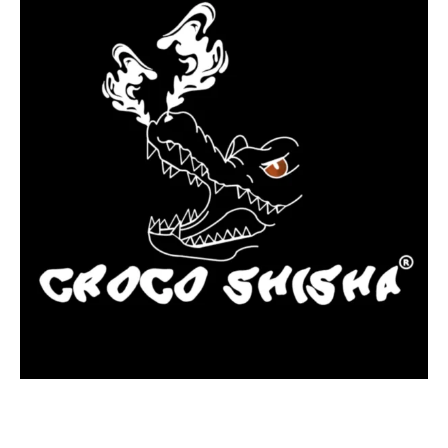
más Somos una tienda física y online especializada en la venta
de cachimbas, pods y accesorios premium.