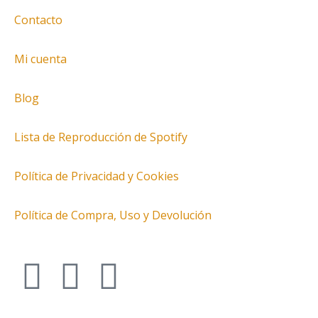
Contacto
Mi cuenta
Blog
Lista de Reproducción de Spotify
Política de Privacidad y Cookies
Política de Compra, Uso y Devolución
I
T
F
n
w
a