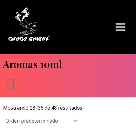
Ir
Main
al
Menu
contenido
Aromas 10ml
Mostrando 28–36 de 48 resultados