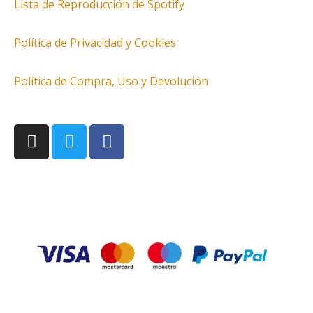
Lista de Reproducción de Spotify
Política de Privacidad y Cookies
Política de Compra, Uso y Devolución
I
T
F
n
w
a
s
i
c
t
t
e
a
t
b
g
e
o
r
r
o
a
k
m