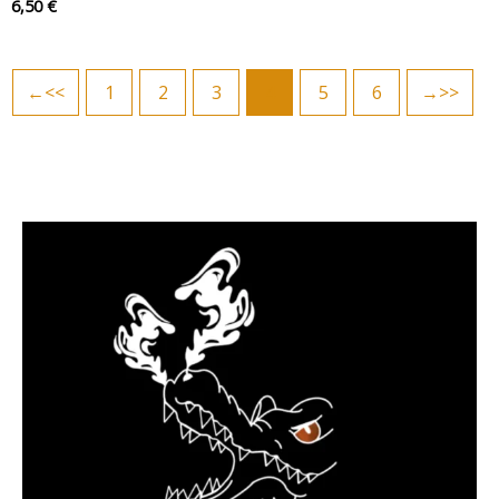
6,50
€
←
1
2
3
4
5
6
→