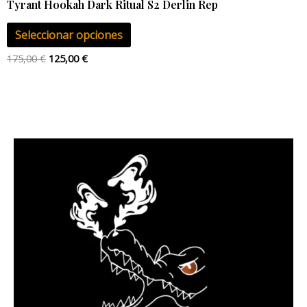
Tyrant Hookah Dark Ritual S2 Derlin Rep
Seleccionar opciones
175,00
€
125,00
€