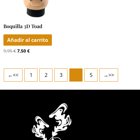
Boquilla 3D Toad
Añadir al carrito
9,95
€
7,50
€
←
1
2
3
4
5
→