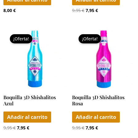
8,00
€
9,95
€
7,95
€
El
El
El
El
precio
precio
precio
precio
¡Oferta!
¡Oferta!
original
actual
original
actual
era:
es:
era:
es:
9,95 €.
7,95 €.
9,95 €.
7,95 €.
Boquilla 3D Shishalitos
Boquilla 3D Shishalitos
Azul
Rosa
Añadir al carrito
Añadir al carrito
9,95
€
7,95
€
9,95
€
7,95
€