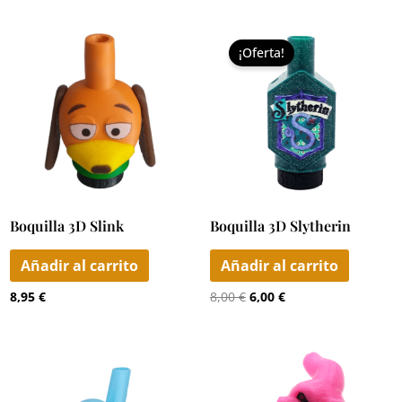
El
El
precio
precio
¡Oferta!
original
actual
era:
es:
8,00 €.
6,00 €.
Boquilla 3D Slink
Boquilla 3D Slytherin
Añadir al carrito
Añadir al carrito
8,95
€
8,00
€
6,00
€