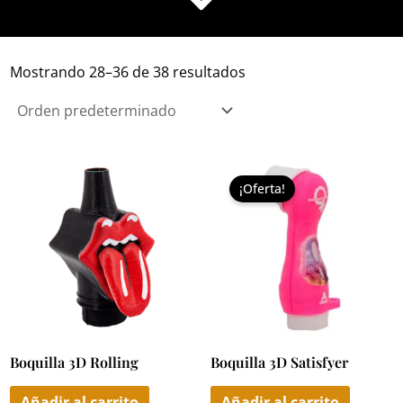
Mostrando 28–36 de 38 resultados
El
El
precio
precio
¡Oferta!
original
actual
era:
es:
9,95 €.
7,95 €.
Boquilla 3D Rolling
Boquilla 3D Satisfyer
Añadir al carrito
Añadir al carrito