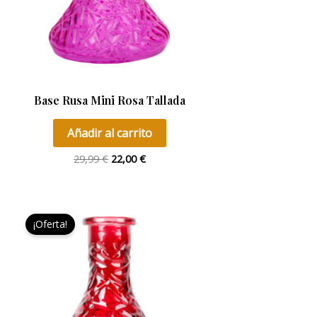
Base Rusa Mini Rosa Tallada
Añadir al carrito
29,99
€
22,00
€
El
El
precio
precio
¡Oferta!
original
actual
era:
es:
29,95 €.
27,00 €.