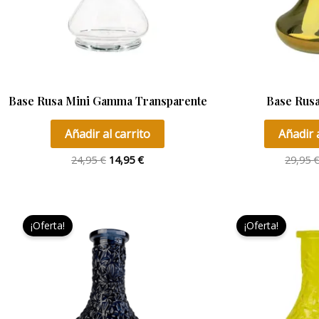
Base Rusa Mini Gamma Transparente
Base Rusa
Añadir al carrito
Añadir a
24,95
€
14,95
€
29,95
El
El
precio
precio
¡Oferta!
¡Oferta!
original
actual
era:
es:
29,95 €.
22,00 €.