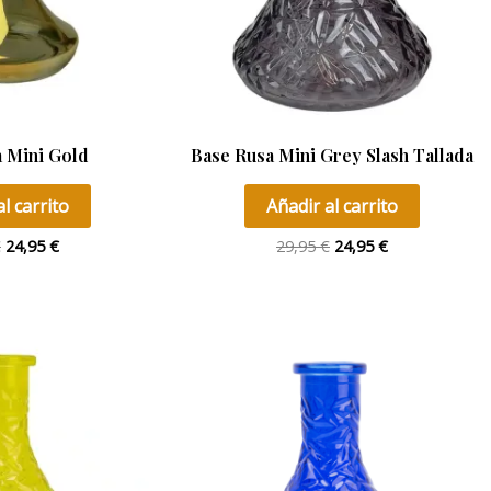
 Mini Gold
Base Rusa Mini Grey Slash Tallada
l carrito
Añadir al carrito
€
24,95
€
29,95
€
24,95
€
El
El
precio
precio
original
actual
era:
es:
29,95 €.
22,00 €.