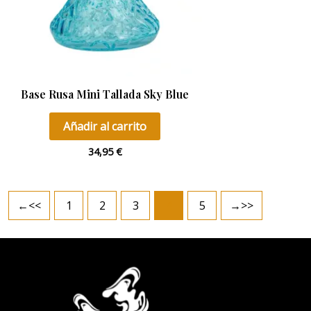
Base Rusa Mini Tallada Sky Blue
Añadir al carrito
34,95
€
←
1
2
3
4
5
→