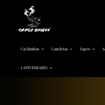
Ir
al
contenido
Cachimbas
Cazoletas
Vapeo
A
5 ANIVERSARIO